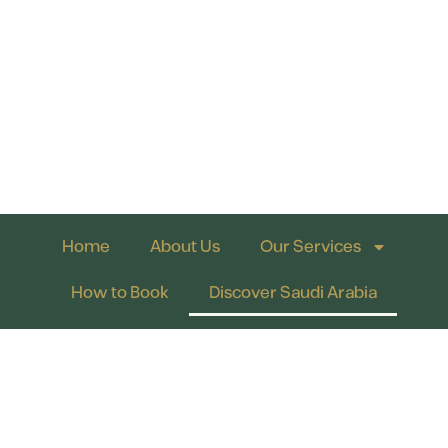
Home
About Us
Our Services
How to Book
Discover Saudi Arabia
Careers
English
الرحلة الآمنة لخدمات الحجاج | جميع الحقوق محفوظة
2026
©
09:26:35 AM
|
الخميس، ٦ أغسطس ٢٠٢٦
التاريخ الميلادي الآن: